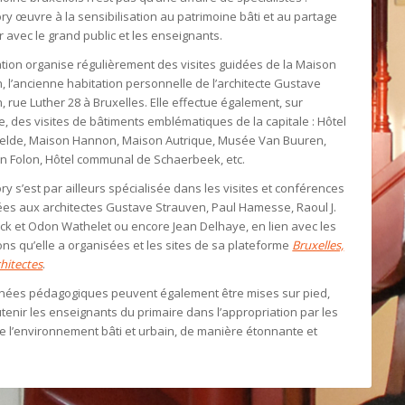
ry œuvre à la sensibilisation au patrimoine bâti et au partage
r avec le grand public et les enseignants.
ation organise régulièrement des visites guidées de la Maison
, l’ancienne habitation personnelle de l’architecte Gustave
, rue Luther 28 à Bruxelles. Elle effectue également, sur
 des visites de bâtiments emblématiques de la capitale : Hôtel
elde, Maison Hannon, Maison Autrique, Musée Van Buuren,
n Folon, Hôtel communal de Schaerbeek, etc.
ry s’est par ailleurs spécialisée dans les visites et conférences
es aux architectes Gustave Strauven, Paul Hamesse, Raoul J.
k et Odon Wathelet ou encore Jean Delhaye, en lien avec les
ons qu’elle a organisées et les sites de sa plateforme
Bruxelles,
chitectes
.
nées pédagogiques peuvent également être mises sur pied,
tenir les enseignants du primaire dans l’appropriation par les
e l’environnement bâti et urbain, de manière étonnante et