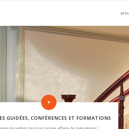
prés
TES GUIDÉES, CONFÉRENCES ET FORMATIONS
moine bruxellois n’est pas qu’une affaire de spécialistes !