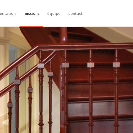
entation
missions
équipe
contact