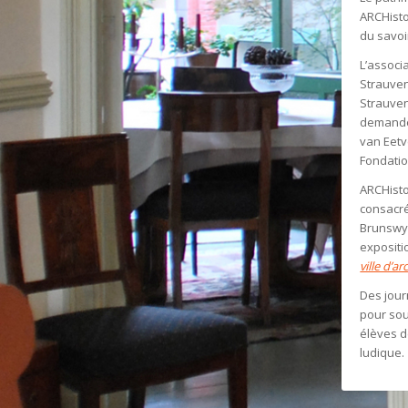
ARCHisto
du savoi
L’associ
Strauven
Strauven
demande,
van Eetv
Fondatio
ARCHisto
consacré
Brunswyc
expositi
ville d’ar
Des jour
pour sou
élèves d
ludique.